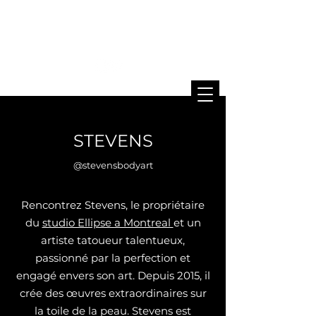
STEVENS
@stevensbodyart
Rencontrez Stevens, le propriétaire
du
studio Ellipse a Montreal
et un
artiste tatoueur talentueux,
passionné par la perfection et
engagé envers son art. Depuis 2015, il
crée des œuvres extraordinaires sur
la toile de la peau. Stevens est