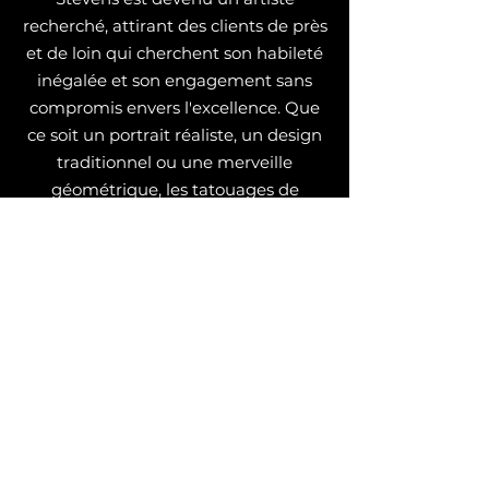
recherché, attirant des clients de près
et de loin qui cherchent son habileté
inégalée et son engagement sans
compromis envers l'excellence. Que
ce soit un portrait réaliste, un design
traditionnel ou une merveille
géométrique, les tatouages de
Stevens témoignent de sa passion, de
sa précision et de sa quête
inébranlable de la perfection
artistique.